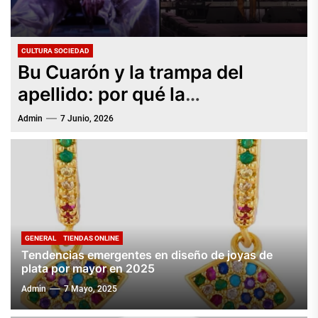
CULTURA SOCIEDAD
Bu Cuarón y la trampa del
apellido: por qué la
conversación equivocada
Admin
7 Junio, 2026
impide ver a la artista correcta
GENERAL
TIENDAS ONLINE
Tendencias emergentes en diseño de joyas de
plata por mayor en 2025
Admin
7 Mayo, 2025