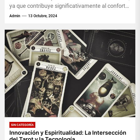
ya que contribuye significativamente al confort
de los pacientes y a la...
Admin
13 Octubre, 2024
SIN CATEGORÍA
Innovación y Espiritualidad: La Intersección
del Tarot y la Tecnología