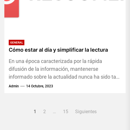
GENERAL
Cómo estar al día y simplificar la lectura
En una época caracterizada por la rápida
difusión de la información, mantenerse
informado sobre la actualidad nunca ha sido tan
importante. El mundo cambia constantemente...
Admin
14 Octubre, 2023
Paginación
1
2
…
15
Siguientes
de
entradas