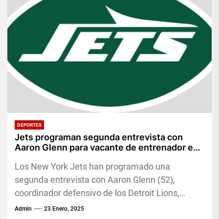
DEPORTES
Jets programan segunda entrevista con
Aaron Glenn para vacante de entrenador en
jefe
Los New York Jets han programado una
segunda entrevista con Aaron Glenn (52),
coordinador defensivo de los Detroit Lions,
según informó NFL Network. La decisión...
Admin
23 Enero, 2025