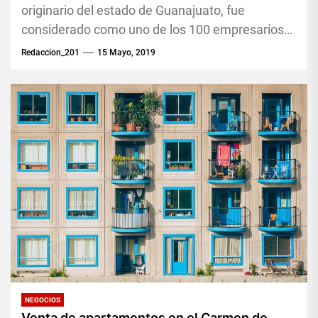
originario del estado de Guanajuato, fue
considerado como uno de los 100 empresarios
más influyentes del 2018 según la revista de...
Redaccion_201
15 Mayo, 2019
NEGOCIOS
Venta de apartamentos en el Carmen de