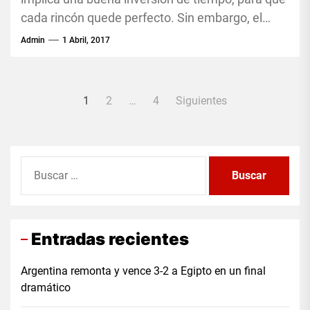
cada rincón quede perfecto. Sin embargo, el
cansancio de...
Admin
1 Abril, 2017
Paginación
1
2
…
4
Siguientes
de
entradas
Buscar:
Entradas recientes
Argentina remonta y vence 3-2 a Egipto en un final
dramático