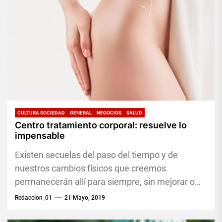
CULTURA SOCIEDAD
GENERAL
NEGOCIOS
SALUD
Centro tratamiento corporal: resuelve lo
impensable
Existen secuelas del paso del tiempo y de
nuestros cambios físicos que creemos
permanecerán allí para siempre, sin mejorar o
empeorar pero que sin duda...
Redaccion_01
21 Mayo, 2019