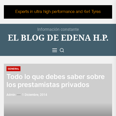
Skip
to
the
content
Información constante
EL BLOG DE EDENA H.P.
GENERAL
Todo lo que debes saber sobre
los prestamistas privados
Admin
1 Diciembre, 2014