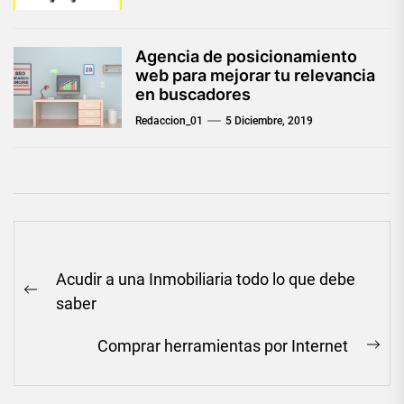
Agencia de posicionamiento
web para mejorar tu relevancia
en buscadores
Redaccion_01
5 Diciembre, 2019
Navegación
Acudir a una Inmobiliaria todo lo que debe
de
Previous
saber
entradas
post:
Comprar herramientas por Internet
Ne
pos