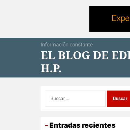
Skip
to
the
content
Información constante
EL BLOG DE E
H.P.
Buscar:
Entradas recientes