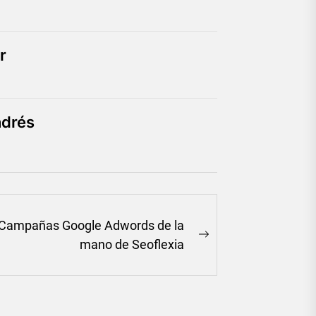
r
ndrés
Campañas Google Adwords de la
Next
mano de Seoflexia
post: