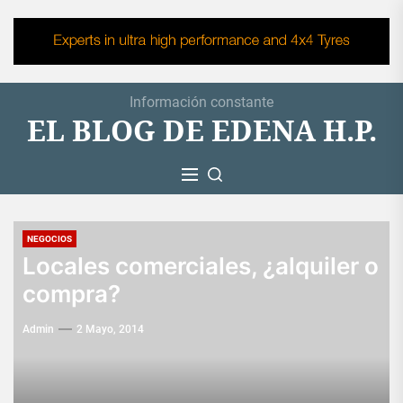
Skip
to
the
content
Información constante
EL BLOG DE EDENA H.P.
NEGOCIOS
Locales comerciales, ¿alquiler o
compra?
Admin
2 Mayo, 2014