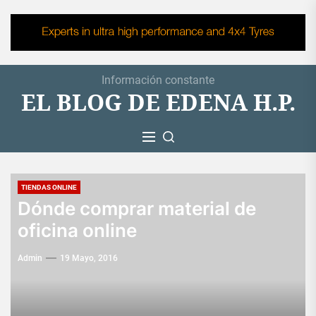
Skip
to
the
content
Información constante
EL BLOG DE EDENA H.P.
TIENDAS ONLINE
Dónde comprar material de
oficina online
Admin
19 Mayo, 2016