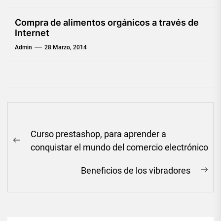
Compra de alimentos orgánicos a través de
Internet
Admin
28 Marzo, 2014
Navegación
Curso prestashop, para aprender a
de
Previous
conquistar el mundo del comercio electrónico
entradas
post:
Beneficios de los vibradores
Ne
pos