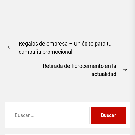
Navegación
Regalos de empresa – Un éxito para tu
de
Previous
campaña promocional
entradas
post:
Retirada de fibrocemento en la
Ne
actualidad
pos
Buscar: