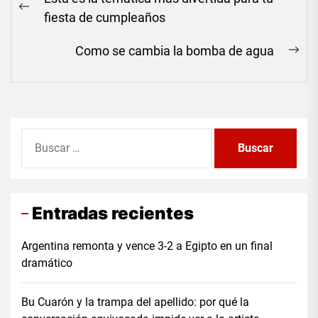
de
Previous
fiesta de cumpleaños
entradas
post:
Como se cambia la bomba de agua
Ne
pos
Buscar:
Entradas recientes
Argentina remonta y vence 3-2 a Egipto en un final
dramático
Bu Cuarón y la trampa del apellido: por qué la