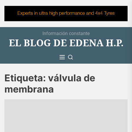
Skip
to
the
content
Información constante
EL BLOG DE EDENA H.P.
Etiqueta:
válvula de
membrana