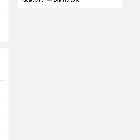
Redaccion_01
24 Mayo, 2016
dispositivos denominados
mecanismos eléctricos baratos, los
cuales a...