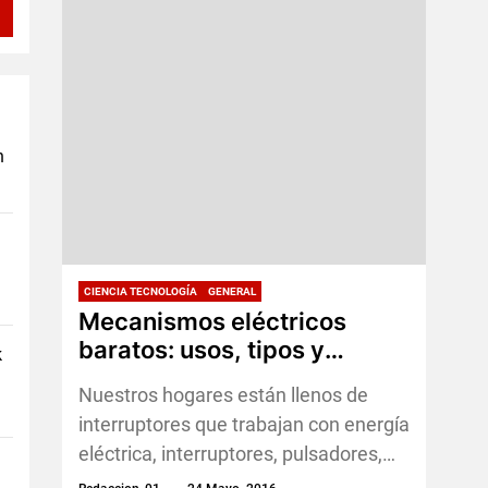
n
CIENCIA TECNOLOGÍA
GENERAL
Mecanismos eléctricos
baratos: usos, tipos y
k
adaptaciones
Nuestros hogares están llenos de
interruptores que trabajan con energía
eléctrica, interruptores, pulsadores,
conmutadores, enchufes y otros