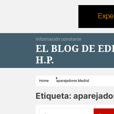
Skip
to
the
content
Información constante
EL BLOG DE E
H.P.
Home
aparejadores Madrid
Etiqueta:
aparejado
Buscar: