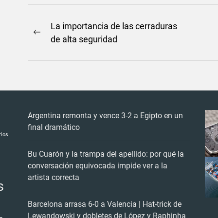
Navegación
La importancia de las cerraduras
Previous
de
de alta seguridad
post:
entradas
Argentina remonta y vence 3-2 a Egipto en un
final dramático
rios
Bu Cuarón y la trampa del apellido: por qué la
conversación equivocada impide ver a la
artista correcta
s
Barcelona arrasa 6-0 a Valencia | Hat-trick de
Lewandowski y dobletes de López y Raphinha