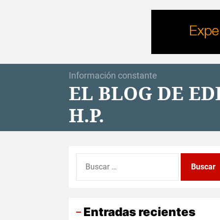
Skip
to
the
content
Información constante
EL BLOG DE E
H.P.
Buscar:
Entradas recientes