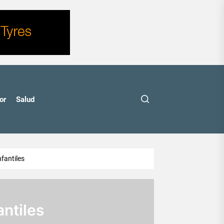
or
Salud
nfantiles
antiles