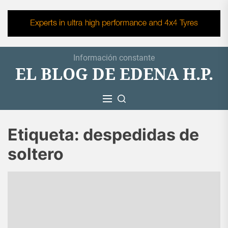
Skip
to
the
content
Información constante
EL BLOG DE EDENA H.P.
Etiqueta:
despedidas de
soltero