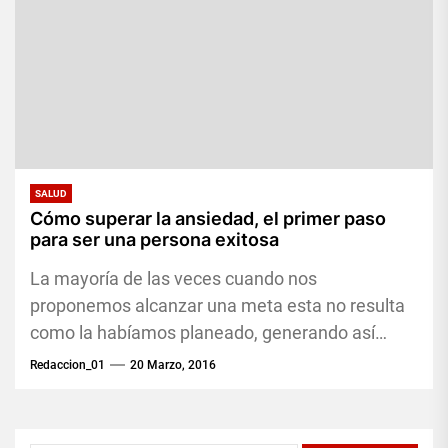
SALUD
Cómo superar la ansiedad, el primer paso
para ser una persona exitosa
La mayoría de las veces cuando nos
proponemos alcanzar una meta esta no resulta
como la habíamos planeado, generando así
sentimientos de miedo y ansiedad,...
Redaccion_01
20 Marzo, 2016